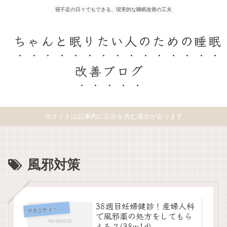
寝不足の日々でもできる、現実的な睡眠改善の工夫
ちゃんと眠りたい人のための睡眠
改善ブログ
当サイトは記事内に広告を含む場合があります
風邪対策
38週目妊婦健診！産婦人科
タニティ・出産の記録
マ
で風邪薬の処方をしてもら
える？(38w1d)