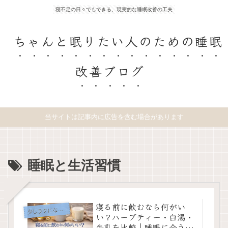
寝不足の日々でもできる、現実的な睡眠改善の工夫
ちゃんと眠りたい人のための睡眠
改善ブログ
当サイトは記事内に広告を含む場合があります
睡眠と生活習慣
寝る前に飲むなら何がい
少
しラクになる工夫
い？ハーブティー・白湯・
牛乳を比較｜睡眠に合う飲