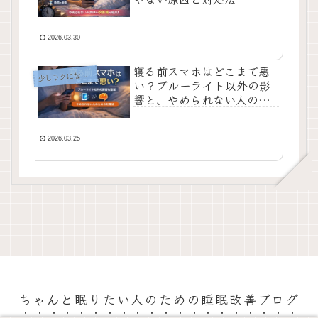
2026.03.30
寝る前スマホはどこまで悪
少
しラクになる工夫
い？ブルーライト以外の影
響と、やめられない人のた
めの対策7選
2026.03.25
ちゃんと眠りたい人のための睡眠改善ブログ