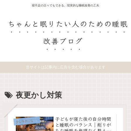
寝不足の日々でもできる、現実的な睡眠改善の工夫
ちゃんと眠りたい人のための睡眠
改善ブログ
当サイトは記事内に広告を含む場合があります
夜更かし対策
子どもが寝た後の自分時間
少
しラクになる工夫
と睡眠のバランス｜削りが
ちな睡眠を無理なく整える