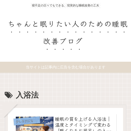
寝不足の日々でもできる、現実的な睡眠改善の工夫
ちゃんと眠りたい人のための睡眠
改善ブログ
当サイトは記事内に広告を含む場合があります
入浴法
睡眠の質を上げる入浴法｜
少
しラクになる工夫
温度とタイミングで変わる
「眠くなるお風呂」の入り