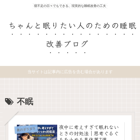
寝不足の日々でもできる、現実的な睡眠改善の工夫
ちゃんと眠りたい人のための睡眠
改善ブログ
当サイトは記事内に広告を含む場合があります
不眠
夜中に考えすぎて眠れない
夜のダラダラ
ときの対処法｜思考ぐるぐ
るを止める具体策7選